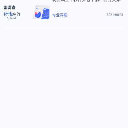
前沿文章
创建任务分解您的工作量，分配给团队成员
法律、会计、金融等专业的咨询服务需要更专业的服务方式，服务更透
最新实战干货&经验
明，流程更清晰、客户更满意
专业洞察
2021/08/31
文件管理
专业洞察
创意设计团队
重要文件多版本保存，支持标注审阅意见
调研报告&白皮书
拿下客户从为客户构建一个颇具独特创意和极致美学的明雀在线合作空
间开始
证据链留存
资讯动态
任务和文件的审批流程，客户表态永久留存
明雀&产品动态
客户门户
市场活动
给客户带来好的体验，促进合作的效率
线上直播&线下活动
数据统计
查看全部内容
构建个性化仪表盘显示关键项目指标，查看一目了然
项目集管理