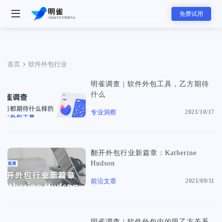
免费试用
首页
软件外包行业
明雀调查 | 软件外包工具，乙方期待
- 明雀产品
什么
明雀企业版
专业洞察
2021/10/17
改变内部协作与外部合作的工作方式
- 团队解决方案
翻开外包行业新篇章：Katherine
资料发送工具
Hudson
用更专业的方式发送和展示销售素材
软件服务团队
前沿文章
2021/09/11
软件服务的全新标准，可视化服务流程和实时项目进展同步，全面提升
赢单概率和交付服务满意度
- 主要功能
- 分类
任务管理
咨询服务团队
明雀调查 | 软件外包中的甲乙方关系