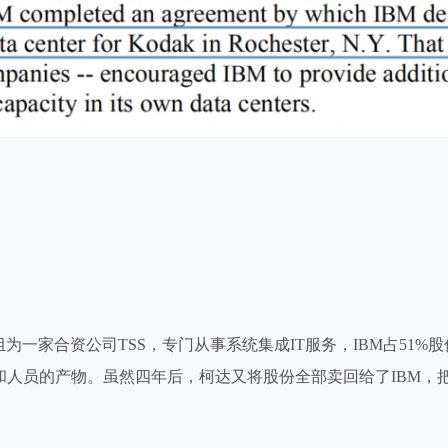
为一家合资公司TSS，专门从事系统集成IT服务，IBM占51%股
人员的产物。虽然四年后，柯达又将股份全部卖回给了IBM，把T