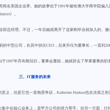
的发展而闻名美国企业界。她的故事也于1991年被哈佛大学商学院编入案例—
Alliances》。
印刷和印象事业部总经理。不过，一年后她就离开了这家刚毕业就加入的、
牌过塑印刷的中型公司，在其中担任CEO，后来升任为董事长，一直到20
由于1997年乔布斯回归，董事会重组，她就辞去了苹果董事的职
三、IT服务的未来
义，但是它也一直饱受争议，Katherine Hudson也在决策之
力集中在核心业务上，是甲方公司的得力帮手。但另一方面，IT