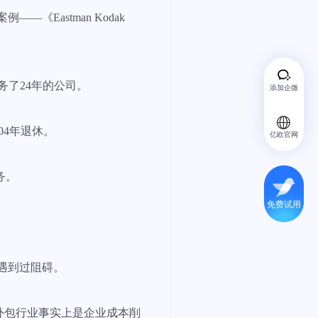
—《Eastman Kodak
服务了24年的公司。
添加企微
04年退休。
亿欧官网
务。
免费试用
初遇到过阻碍。
外包行业事实上是企业成本削