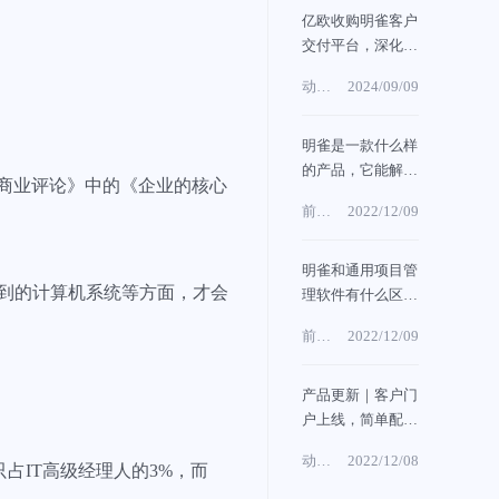
亿欧收购明雀客户
交付平台，深化研
究咨询能力，拓展
动态
2024/09/09
未来业务布局
资讯
明雀是一款什么样
的产品，它能解决
佛商业评论》中的《企业的核心
什么问题？
前沿
2022/12/09
文章
明雀和通用项目管
用到的计算机系统等方面，才会
理软件有什么区
别？
前沿
2022/12/09
文章
产品更新｜客户门
户上线，简单配置
即可成为靠谱合作
动态
2022/12/08
方
性只占IT高级经理人的3%，而
资讯