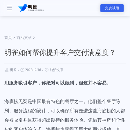
免费试用
首页
前沿文章
明雀如何帮你提升客户交付满意度？
- 明雀产品
明雀企业版
明雀
-
2022/12/16
-
前沿文章
改变内部协作与外部合作的工作方式
用服务吸引客户，你绝对可以做到，但这并不容易。
- 团队解决方案
资料发送工具
用更专业的方式发送和展示销售素材
软件服务团队
海底捞无疑是中国最有特色的餐厅之一。他们整个餐厅陈
软件服务的全新标准，可视化服务流程和实时项目进展同步，全面提升
列、服务流程的设计，可以确保所有走进这些海底捞的人都
赢单概率和交付服务满意度
- 主要功能
会被吸引并且获得超出期待的服务体验。凭借其神奇和个性
- 分类
化的客户体验方式，海底捞也获得了巨大的商业成功。其
任务管理
咨询服务团队