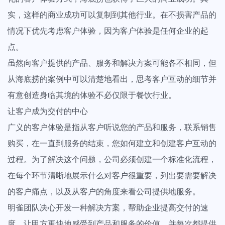
前沿文章
实，这样的商业成功可以复制到其他行业。在不损害产品的
创建任务分解您的工作量，分配给团队成员
法律、会计、金融等专业的咨询服务需要更专业的服务方式，服务更透
最新实战干货&经验
明，流程更清晰、客户更满意
情况下优先考虑客户体验，因为客户体验是任何企业的起
文件管理
点。
专业洞察
创意设计团队
重要文件多版本保存，支持标注审阅意见
虽然向客户提供的产品、服务和解决方案可能各不相同，但
调研报告&白皮书
拿下客户从为客户构建一个颇具独特创意和极致美学的明雀在线合作空
间开始
从海底捞的案例中可以清楚地看出，思考客户互动的细节并
证据链留存
有意创造身临其境的体验不必仅限于餐饮行业。
资讯动态
任务和文件的审批流程，客户表态永久留存
让客户成为交付的中心
明雀&产品动态
广义的客户体验是指从客户听说您的产品和服务，联系销售
客户门户
市场活动
购买，在一直到服务的结束，您如何建立和创建客户互动的
给客户带来好的体验，促进合作的效率
线上直播&线下活动
过程。为了解决这个问题，公司必须创建一个标准化流程，
数据统计
在每个环节清晰地展示什么对客户很重要，列出要需要解决
查看全部内容
构建个性化仪表盘显示关键项目指标，查看一目了然
的客户痛点，以及从客户的角度来看公司提供地服务。
明雀团队决心开发一种解决方案，帮助企业提高交付的速
项目集管理
度、让甲方更快地感受到产品和服务的价值，并每次都提供