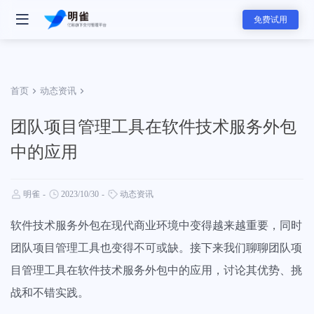
免费试用
首页
动态资讯
团队项目管理工具在软件技术服务外包
- 明雀产品
中的应用
明雀企业版
改变内部协作与外部合作的工作方式
明雀
-
2023/10/30
-
动态资讯
- 团队解决方案
资料发送工具
软件技术服务外包在现代商业环境中变得越来越重要，同时
用更专业的方式发送和展示销售素材
软件服务团队
团队项目管理工具也变得不可或缺。接下来我们聊聊团队项
软件服务的全新标准，可视化服务流程和实时项目进展同步，全面提升
目管理工具在软件技术服务外包中的应用，讨论其优势、挑
赢单概率和交付服务满意度
- 主要功能
战和不错实践。
- 分类
任务管理
咨询服务团队