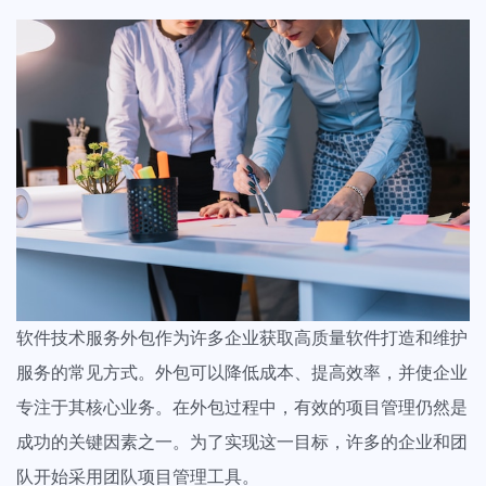
前沿文章
创建任务分解您的工作量，分配给团队成员
法律、会计、金融等专业的咨询服务需要更专业的服务方式，服务更透
最新实战干货&经验
明，流程更清晰、客户更满意
文件管理
专业洞察
创意设计团队
重要文件多版本保存，支持标注审阅意见
调研报告&白皮书
拿下客户从为客户构建一个颇具独特创意和极致美学的明雀在线合作空
间开始
证据链留存
资讯动态
任务和文件的审批流程，客户表态永久留存
明雀&产品动态
客户门户
市场活动
给客户带来好的体验，促进合作的效率
线上直播&线下活动
软件技术服务外包作为许多企业获取高质量软件打造和维护
服务的常见方式。外包可以降低成本、提高效率，并使企业
数据统计
查看全部内容
专注于其核心业务。在外包过程中，有效的项目管理仍然是
构建个性化仪表盘显示关键项目指标，查看一目了然
成功的关键因素之一。为了实现这一目标，许多的企业和团
项目集管理
队开始采用团队项目管理工具。