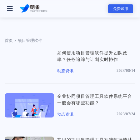
免费试用
首页
项目管理软件
如何使用项目管理软件提升团队效
- 明雀产品
率？任务追踪与计划实时协作
明雀企业版
动态资讯
2023/08/14
改变内部协作与外部合作的工作方式
- 团队解决方案
企业协同项目管理工具软件系统平台
资料发送工具
一般会有哪些功能？
用更专业的方式发送和展示销售素材
软件服务团队
动态资讯
2023/07/24
软件服务的全新标准，可视化服务流程和实时项目进展同步，全面提升
赢单概率和交付服务满意度
- 主要功能
- 分类
任务管理
咨询服务团队
常用的项目集管理工具标准数据统计