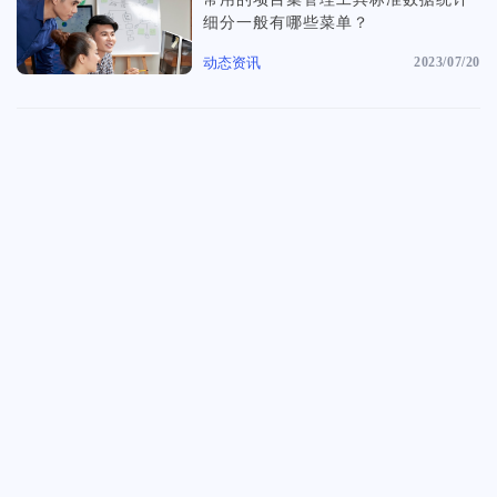
前沿文章
细分一般有哪些菜单？
创建任务分解您的工作量，分配给团队成员
法律、会计、金融等专业的咨询服务需要更专业的服务方式，服务更透
最新实战干货&经验
明，流程更清晰、客户更满意
动态资讯
2023/07/20
文件管理
专业洞察
创意设计团队
重要文件多版本保存，支持标注审阅意见
调研报告&白皮书
拿下客户从为客户构建一个颇具独特创意和极致美学的明雀在线合作空
间开始
证据链留存
资讯动态
任务和文件的审批流程，客户表态永久留存
明雀&产品动态
客户门户
市场活动
给客户带来好的体验，促进合作的效率
线上直播&线下活动
数据统计
查看全部内容
构建个性化仪表盘显示关键项目指标，查看一目了然
项目集管理