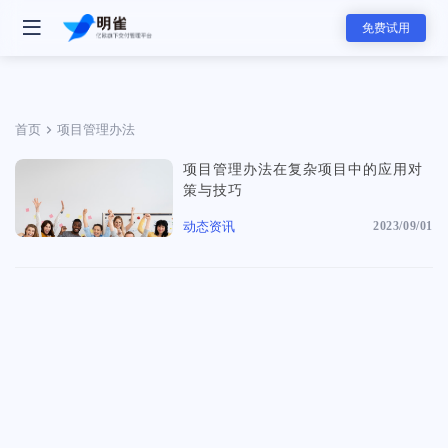
免费试用
首页
项目管理办法
项目管理办法在复杂项目中的应用对
- 明雀产品
策与技巧
明雀企业版
动态资讯
2023/09/01
改变内部协作与外部合作的工作方式
- 团队解决方案
资料发送工具
用更专业的方式发送和展示销售素材
软件服务团队
软件服务的全新标准，可视化服务流程和实时项目进展同步，全面提升
赢单概率和交付服务满意度
- 主要功能
- 分类
任务管理
咨询服务团队