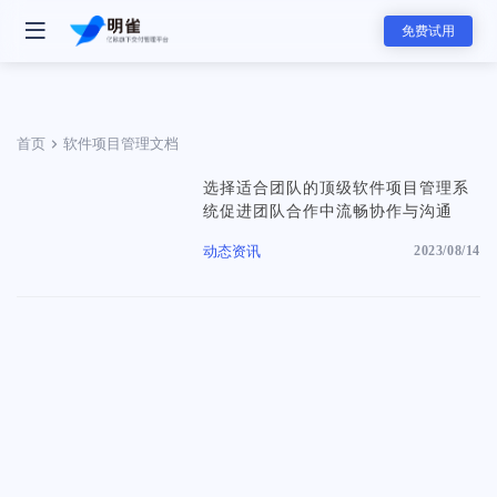
免费试用
首页
软件项目管理文档
选择适合团队的顶级软件项目管理系
- 明雀产品
统促进团队合作中流畅协作与沟通
明雀企业版
动态资讯
2023/08/14
改变内部协作与外部合作的工作方式
- 团队解决方案
资料发送工具
用更专业的方式发送和展示销售素材
软件服务团队
软件服务的全新标准，可视化服务流程和实时项目进展同步，全面提升
赢单概率和交付服务满意度
- 主要功能
- 分类
任务管理
咨询服务团队