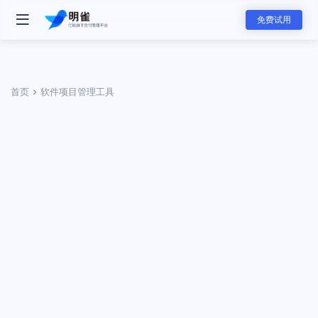
免费试用
首页
软件项目管理工具
- 明雀产品
明雀企业版
改变内部协作与外部合作的工作方式
- 团队解决方案
资料发送工具
用更专业的方式发送和展示销售素材
软件服务团队
软件服务的全新标准，可视化服务流程和实时项目进展同步，全面提升
赢单概率和交付服务满意度
- 主要功能
- 分类
任务管理
咨询服务团队