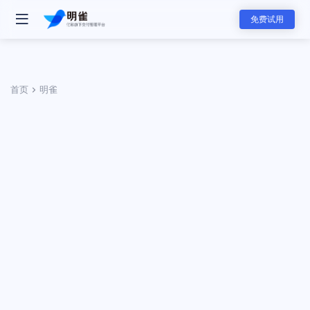
免费试用
首页
明雀
- 明雀产品
明雀企业版
改变内部协作与外部合作的工作方式
- 团队解决方案
资料发送工具
用更专业的方式发送和展示销售素材
软件服务团队
软件服务的全新标准，可视化服务流程和实时项目进展同步，全面提升
赢单概率和交付服务满意度
- 主要功能
- 分类
任务管理
咨询服务团队