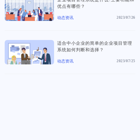
前沿文章
优点有哪些？
创建任务分解您的工作量，分配给团队成员
法律、会计、金融等专业的咨询服务需要更专业的服务方式，服务更透
最新实战干货&经验
明，流程更清晰、客户更满意
动态资讯
2023/07/26
文件管理
专业洞察
创意设计团队
重要文件多版本保存，支持标注审阅意见
调研报告&白皮书
拿下客户从为客户构建一个颇具独特创意和极致美学的明雀在线合作空
适合中小企业的简单的企业项目管理
间开始
系统如何判断和选择？
证据链留存
资讯动态
动态资讯
2023/07/25
任务和文件的审批流程，客户表态永久留存
明雀&产品动态
客户门户
市场活动
给客户带来好的体验，促进合作的效率
线上直播&线下活动
数据统计
查看全部内容
构建个性化仪表盘显示关键项目指标，查看一目了然
项目集管理