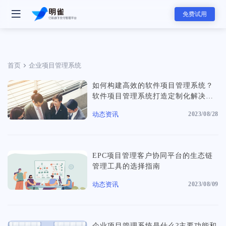
免费试用
首页
企业项目管理系统
如何构建高效的软件项目管理系统？
- 明雀产品
软件项目管理系统打造定制化解决方
案
明雀企业版
动态资讯
2023/08/28
改变内部协作与外部合作的工作方式
- 团队解决方案
EPC项目管理客户协同平台的生态链
资料发送工具
管理工具的选择指南
用更专业的方式发送和展示销售素材
软件服务团队
动态资讯
2023/08/09
软件服务的全新标准，可视化服务流程和实时项目进展同步，全面提升
赢单概率和交付服务满意度
- 主要功能
- 分类
任务管理
咨询服务团队
企业项目管理系统是什么?主要功能和