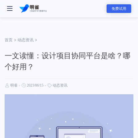
免费试用
首页
动态资讯
一文读懂：设计项目协同平台是啥？哪
- 明雀产品
个好用？
明雀企业版
改变内部协作与外部合作的工作方式
明雀
-
2023/06/15
-
动态资讯
- 团队解决方案
资料发送工具
用更专业的方式发送和展示销售素材
软件服务团队
软件服务的全新标准，可视化服务流程和实时项目进展同步，全面提升
赢单概率和交付服务满意度
- 主要功能
- 分类
任务管理
咨询服务团队