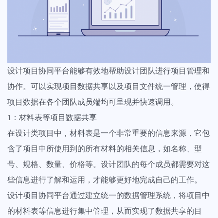
前沿文章
创建任务分解您的工作量，分配给团队成员
法律、会计、金融等专业的咨询服务需要更专业的服务方式，服务更透
最新实战干货&经验
明，流程更清晰、客户更满意
文件管理
专业洞察
创意设计团队
重要文件多版本保存，支持标注审阅意见
调研报告&白皮书
拿下客户从为客户构建一个颇具独特创意和极致美学的明雀在线合作空
设计项目协同平台能够有效地帮助设计团队进行项目管理和
间开始
证据链留存
协作。可以实现项目数据共享以及项目文件统一管理，使得
资讯动态
任务和文件的审批流程，客户表态永久留存
项目数据在各个团队成员端均可呈现并快速调用。
明雀&产品动态
1：材料表等项目数据共享
客户门户
在设计类项目中，材料表是一个非常重要的信息来源，它包
市场活动
给客户带来好的体验，促进合作的效率
含了项目中所使用到的所有材料的相关信息，如名称、型
线上直播&线下活动
号、规格、数量、价格等。设计团队的每个成员都需要对这
数据统计
些信息进行了解和运用，才能够更好地完成自己的工作。
查看全部内容
构建个性化仪表盘显示关键项目指标，查看一目了然
设计项目协同平台通过建立统一的数据管理系统，将项目中
的材料表等信息进行集中管理，从而实现了数据共享的目
项目集管理