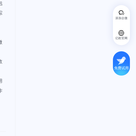
包
踪
添加企微
亿欧官网
微
效
免费试用
。
用
作