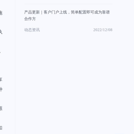
产品更新｜客户门户上线，简单配置即可成为靠谱
施
合作方
动态资讯
2022/12/08
执
，
享
种
源
如