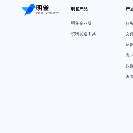
明雀产品
产
明雀企业版
任
资料发送工具
文
证
客
数
查