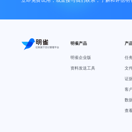
立即免费试用，或直接与我们联系，了解和评估明
明雀产品
产
明雀企业版
任
资料发送工具
文
证
客
数
查