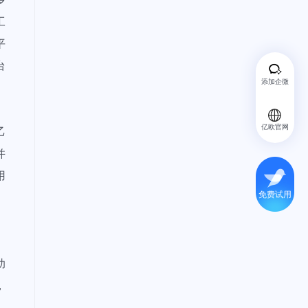
工
平
台
添加企微
亿欧官网
乙
并
用
免费试用
。
助
，