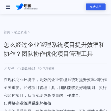
免费试用
首页
动态资讯
怎么经过企业管理系统项目提升效率和
- 明雀产品
协作？团队协作优化项目管理工具
明雀企业版
改变内部协作与外部合作的工作方式
明雀
-
2023/08/15
-
动态资讯
- 团队解决方案
资料发送工具
在现代商业环境中，高效的企业管理系统对提升效率和协作
用更专业的方式发送和展示销售素材
软件服务团队
至关重要。经过项目管理工具，团队能够更好地规划、执行
软件服务的全新标准，可视化服务流程和实时项目进展同步，全面提升
和监控项目，从而实现更高质量的工作成果。
赢单概率和交付服务满意度
- 主要功能
1. 理解企业管理系统的价值
- 分类
任务管理
咨询服务团队