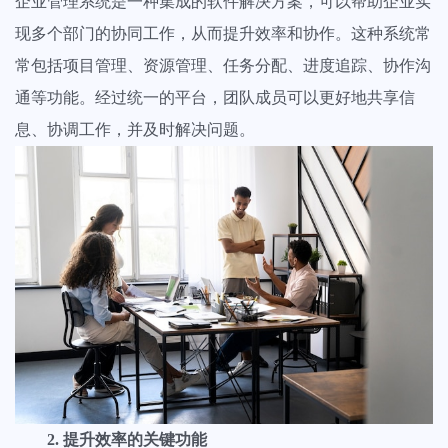
企业管理系统是一种集成的软件解决方案，可以帮助企业实
前沿文章
创建任务分解您的工作量，分配给团队成员
法律、会计、金融等专业的咨询服务需要更专业的服务方式，服务更透
现多个部门的协同工作，从而提升效率和协作。这种系统常
最新实战干货&经验
明，流程更清晰、客户更满意
常包括项目管理、资源管理、任务分配、进度追踪、协作沟
文件管理
通等功能。经过统一的平台，团队成员可以更好地共享信
专业洞察
创意设计团队
重要文件多版本保存，支持标注审阅意见
息、协调工作，并及时解决问题。
调研报告&白皮书
拿下客户从为客户构建一个颇具独特创意和极致美学的明雀在线合作空
间开始
证据链留存
资讯动态
任务和文件的审批流程，客户表态永久留存
明雀&产品动态
客户门户
市场活动
给客户带来好的体验，促进合作的效率
线上直播&线下活动
数据统计
查看全部内容
构建个性化仪表盘显示关键项目指标，查看一目了然
项目集管理
2. 提升效率的关键功能